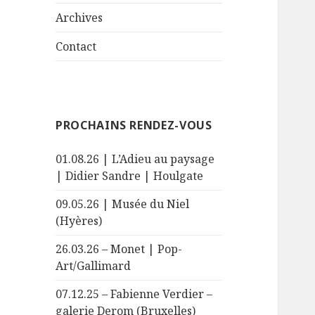
le
menu
sous-
Archives
menu
Contact
PROCHAINS RENDEZ-VOUS
01.08.26 | L’Adieu au paysage
| Didier Sandre | Houlgate
09.05.26 | Musée du Niel
(Hyères)
26.03.26 – Monet | Pop-
Art/Gallimard
07.12.25 – Fabienne Verdier –
galerie Derom (Bruxelles)