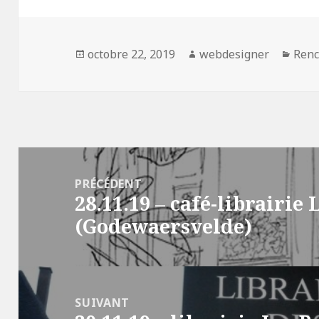
Publié
octobre 22, 2019
Auteur
webdesigner
Caté
Renc
le
Navigation
de
PRÉCÉDENT
28.11.19 – café-librairie
l’article
Article
(Godewaersvelde)
précédent :
SUIVANT