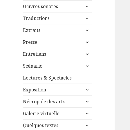
menu
ouvrir
sous-
Œuvres sonores
le
menu
ouvrir
sous-
Traductions
le
menu
ouvrir
sous-
Extraits
le
menu
ouvrir
sous-
Presse
le
menu
ouvrir
sous-
Entretiens
le
menu
ouvrir
sous-
Scénario
le
menu
sous-
Lectures & Spectacles
menu
ouvrir
Exposition
le
ouvrir
sous-
Nécropole des arts
le
menu
ouvrir
sous-
Galerie virtuelle
le
menu
ouvrir
sous-
Quelques textes