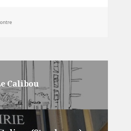
gories
ontre
 Le Calibou