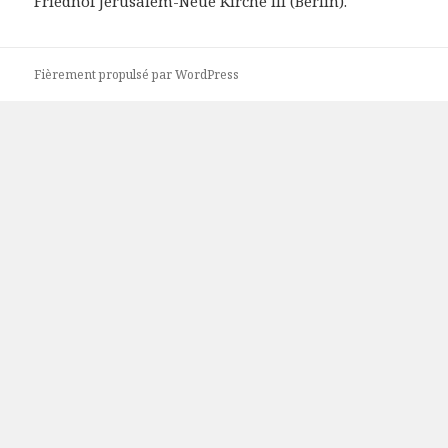
Friedhof Jerusalem-Neue Kirche III (Berlin).
Fièrement propulsé par WordPress