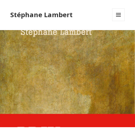
Stéphane Lambert
MENU
ET
WIDGETS