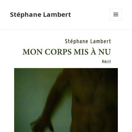
Stéphane Lambert
MENU
ET
WIDGETS