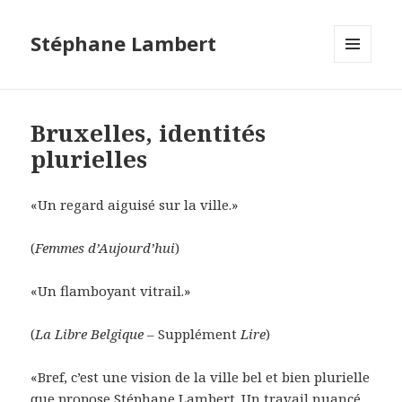
Stéphane Lambert
MENU
ET
WIDGETS
Bruxelles, identités
plurielles
«Un regard aiguisé sur la ville.»
(
Femmes d’Aujourd’hui
)
«Un flamboyant vitrail.»
(
La Libre Belgique
– Supplément
Lire
)
«Bref, c’est une vision de la ville bel et bien plurielle
que propose Stéphane Lambert. Un travail nuancé