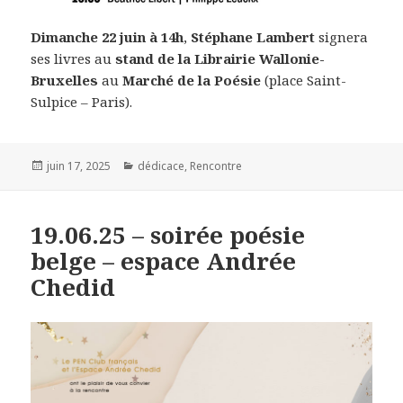
Dimanche 22 juin à 14h
,
Stéphane Lambert
signera
ses livres au
stand de la Librairie Wallonie-
Bruxelles
au
Marché de la Poésie
(place Saint-
Sulpice – Paris).
Publié
juin 17, 2025
Catégories
dédicace
,
Rencontre
le
19.06.25 – soirée poésie
belge – espace Andrée
Chedid