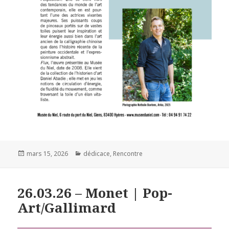
Publié
mars 15, 2026
Catégories
dédicace
,
Rencontre
le
26.03.26 – Monet | Pop-
Art/Gallimard