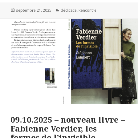
Publié
septembre 21, 2025
Catégories
dédicace
,
Rencontre
le
09.10.2025 – nouveau livre –
Fabienne Verdier, les
formes de l’invisible