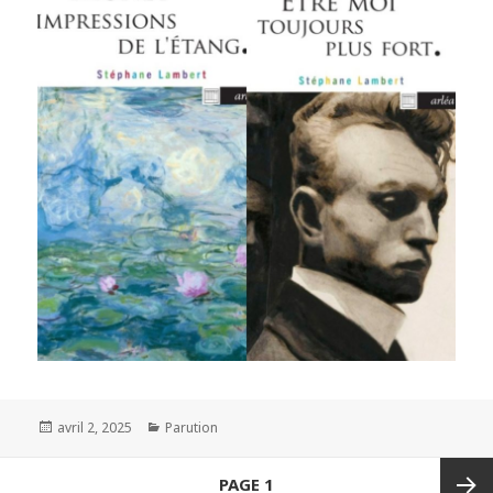
Publié
avril 2, 2025
Catégories
Parution
le
Navigation
PAGE
1