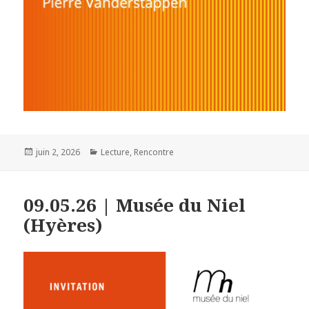
Publié
juin 2, 2026
Catégories
Lecture
,
Rencontre
le
09.05.26 | Musée du Niel
(Hyères)