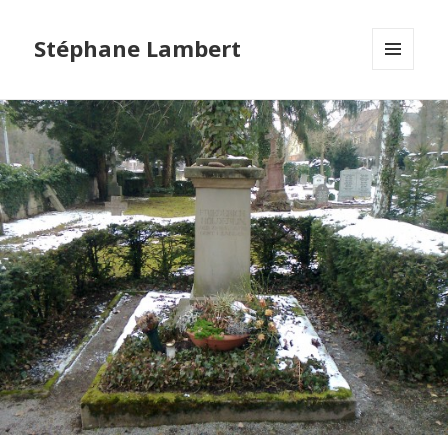
Stéphane Lambert
MENU
ET
WIDGETS