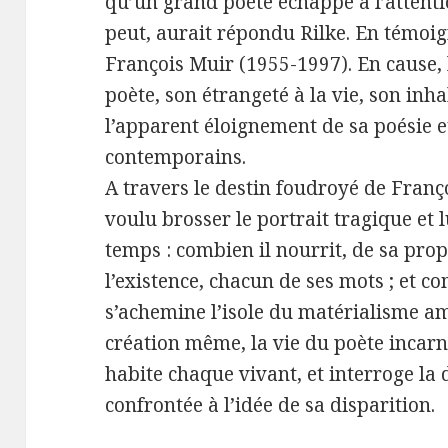
qu’un grand poète échappe à l’attenti
peut, aurait répondu Rilke. En témoig
François Muir (1955-1997). En cause
poète, son étrangeté à la vie, son inhab
l’apparent éloignement de sa poésie et
contemporains.
A travers le destin foudroyé de Fran
voulu brosser le portrait tragique et
temps : combien il nourrit, de sa pro
l’existence, chacun de ses mots ; et co
s’achemine l’isole du matérialisme am
création même, la vie du poète incarn
habite chaque vivant, et interroge la 
confrontée à l’idée de sa disparition.