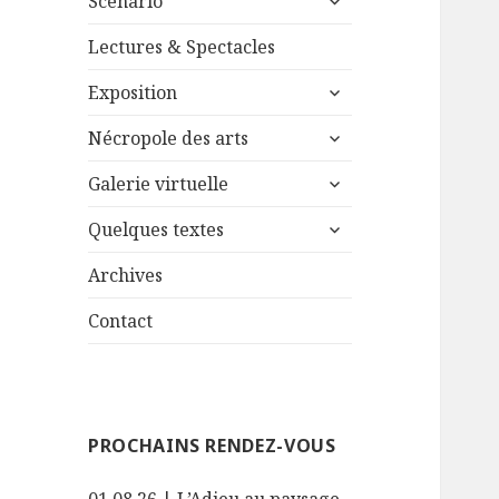
Scénario
le
menu
sous-
Lectures & Spectacles
menu
ouvrir
Exposition
le
ouvrir
sous-
Nécropole des arts
le
menu
ouvrir
sous-
Galerie virtuelle
le
menu
ouvrir
sous-
Quelques textes
le
menu
sous-
Archives
menu
Contact
PROCHAINS RENDEZ-VOUS