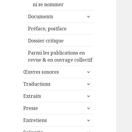
ni se nommer
ouvrir
Documents
le
sous-
Préface, postface
menu
Dossier critique
Parmi les publications en
revue & en ouvrage collectif
ouvrir
Œuvres sonores
le
ouvrir
sous-
Traductions
le
menu
ouvrir
sous-
Extraits
le
menu
ouvrir
sous-
Presse
le
menu
ouvrir
sous-
Entretiens
le
menu
ouvrir
sous-