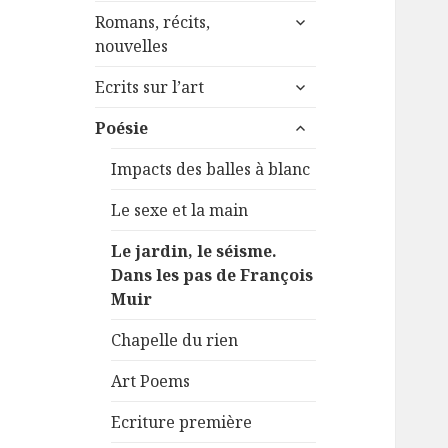
menu
ouvrir
sous-
Romans, récits,
le
menu
nouvelles
sous-
ouvrir
menu
Ecrits sur l’art
le
ouvrir
sous-
Poésie
le
menu
sous-
Impacts des balles à blanc
menu
Le sexe et la main
Le jardin, le séisme.
Dans les pas de François
Muir
Chapelle du rien
Art Poems
Ecriture première