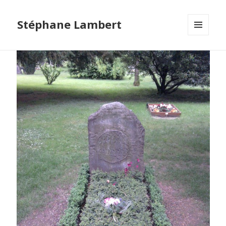
Stéphane Lambert
MENU
ET
WIDGETS