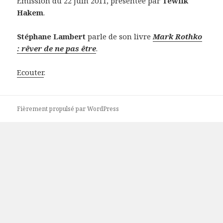
Emission du 22 juin 2011, présentée par
Tewfik
Hakem
.
Stéphane Lambert
parle de son livre
Mark Rothko
: rêver de ne pas être
.
Ecouter
.
Fièrement propulsé par WordPress