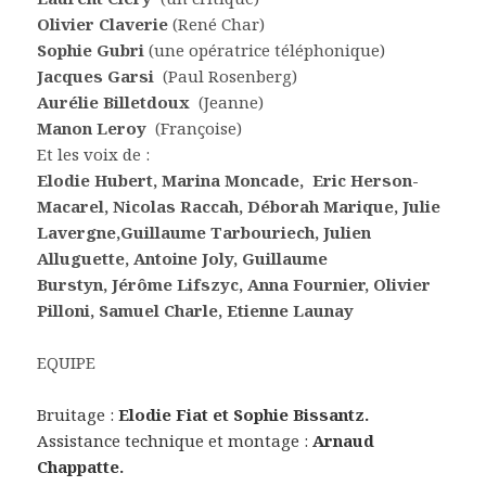
Olivier Claverie
(René Char)
Sophie Gubri
(une opératrice téléphonique)
Jacques Garsi
(Paul Rosenberg)
Aurélie Billetdoux
(Jeanne)
Manon Leroy
(Françoise)
Et les voix de :
Elodie Hubert, Marina Moncade, Eric Herson-
Macarel,
Nicolas Raccah,
Déborah Marique,
Julie
Lavergne,
Guillaume Tarbouriech,
Julien
Alluguette,
Antoine Joly,
Guillaume
Burstyn,
Jérôme Lifszyc,
Anna Fournier,
Olivier
Pilloni,
Samuel Charle,
Etienne Launay
EQUIPE
Bruitage :
Elodie Fiat et Sophie Bissantz.
Assistance technique et montage :
Arnaud
Chappatte.