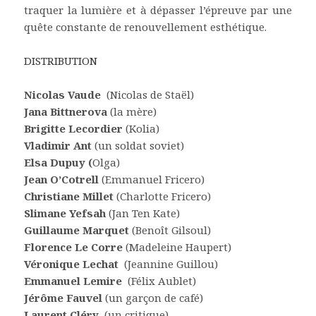
traquer la lumière et à dépasser l’épreuve par une
quête constante de renouvellement esthétique.
DISTRIBUTION
Nicolas Vaude
(Nicolas de Staël)
Jana Bittnerova
(la mère)
Brigitte Lecordier
(Kolia)
Vladimir Ant
(un soldat soviet)
Elsa Dupuy (
Olga)
Jean O’Cotrell
(Emmanuel Fricero)
Christiane Millet
(Charlotte Fricero)
Slimane Yefsah
(Jan Ten Kate)
Guillaume Marquet
(Benoît Gilsoul)
Florence Le Corre
(Madeleine Haupert)
Véronique Lechat
(Jeannine Guillou)
Emmanuel Lemire
(Félix Aublet)
Jérôme Fauvel
(un garçon de café)
Laurent Cléry
(un critique)