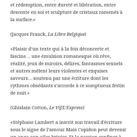
et rédemption, entre dureté et libération, entre
descente en soi et sculpture de cristaux ramenés à
la surface.»
(Jacques Franck,
La Libre Belgique
)
«Plaisir d’un texte qui à la fois déconcerte et
fascine… une émulsion romanesque où rêve,
réalité, jeux de miroirs, délires, fantasmes sexuels
et autres mêlent leurs violentes et exquises
saveurs… soutenu par une écriture dont les
rythmes obsédants s’accorde à ce somptueux festin
de nuit.»
(Ghislain Cotton,
Le Vif/L’Express
)
«Stéphane Lambert a inscrit son travail d’écriture
sous le signe de l’amour. Mais Cupidon peut devenir
un ange aux ailes brisées. Et la passion confiner à