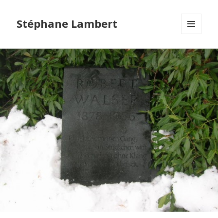
Stéphane Lambert
MENU
ET
WIDGETS