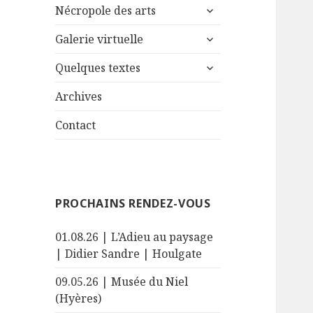
ouvrir
sous-
Nécropole des arts
le
menu
ouvrir
sous-
Galerie virtuelle
le
menu
ouvrir
sous-
Quelques textes
le
menu
sous-
Archives
menu
Contact
PROCHAINS RENDEZ-VOUS
01.08.26 | L’Adieu au paysage
| Didier Sandre | Houlgate
09.05.26 | Musée du Niel
(Hyères)