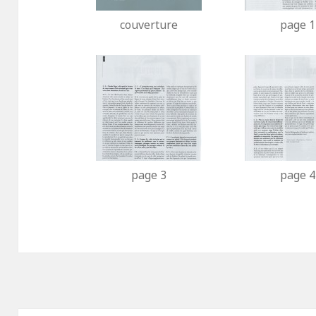
couverture
page 1
page 3
page 4