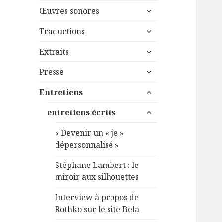
menu
ouvrir
sous-
Œuvres sonores
le
menu
ouvrir
sous-
Traductions
le
menu
ouvrir
sous-
Extraits
le
menu
ouvrir
sous-
Presse
le
menu
ouvrir
sous-
Entretiens
le
menu
ouvrir
sous-
entretiens écrits
le
menu
sous-
« Devenir un « je »
menu
dépersonnalisé »
Stéphane Lambert : le
miroir aux silhouettes
Interview à propos de
Rothko sur le site Bela