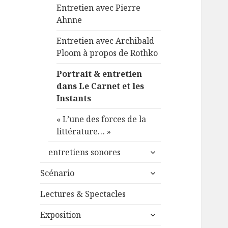
Entretien avec Pierre
Ahnne
Entretien avec Archibald
Ploom à propos de Rothko
Portrait & entretien
dans Le Carnet et les
Instants
« L’une des forces de la
littérature… »
ouvrir
entretiens sonores
le
ouvrir
sous-
Scénario
le
menu
sous-
Lectures & Spectacles
menu
ouvrir
Exposition
le