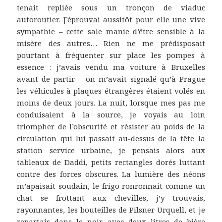
tenait repliée sous un tronçon de viaduc
autoroutier. J’éprouvai aussitôt pour elle une vive
sympathie – cette sale manie d’être sensible à la
misère des autres… Rien ne me prédisposait
pourtant à fréquenter sur place les pompes à
essence : j’avais vendu ma voiture à Bruxelles
avant de partir – on m’avait signalé qu’à Prague
les véhicules à plaques étrangères étaient volés en
moins de deux jours. La nuit, lorsque mes pas me
conduisaient à la source, je voyais au loin
triompher de l’obscurité et résister au poids de la
circulation qui lui passait au-dessus de la tête la
station service urbaine, je pensais alors aux
tableaux de Daddi, petits rectangles dorés luttant
contre des forces obscures. La lumière des néons
m’apaisait soudain, le frigo ronronnait comme un
chat se frottant aux chevilles, j’y trouvais,
rayonnantes, les bouteilles de Pilsner Urquell, et je
repartais dans le noir avec deux litres de bière