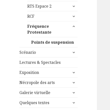
le
menu
ouvrir
sous-
RTS Espace 2
le
menu
ouvrir
sous-
RCF
le
menu
ouvrir
sous-
Fréquence
le
menu
Protestante
sous-
menu
Points de suspension
ouvrir
Scénario
le
sous-
Lectures & Spectacles
menu
ouvrir
Exposition
le
ouvrir
sous-
Nécropole des arts
le
menu
ouvrir
sous-
Galerie virtuelle
le
menu
ouvrir
sous-
Quelques textes
le
menu