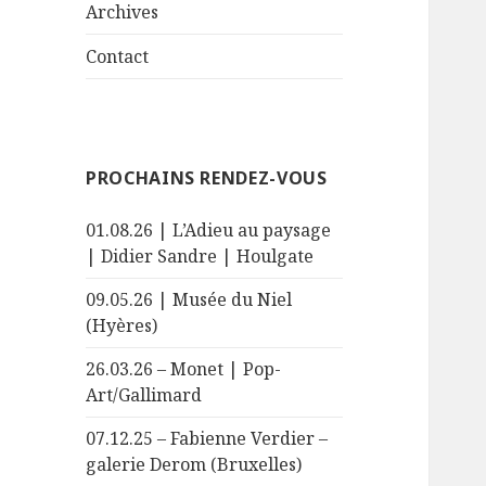
sous-
Archives
menu
Contact
PROCHAINS RENDEZ-VOUS
01.08.26 | L’Adieu au paysage
| Didier Sandre | Houlgate
09.05.26 | Musée du Niel
(Hyères)
26.03.26 – Monet | Pop-
Art/Gallimard
07.12.25 – Fabienne Verdier –
galerie Derom (Bruxelles)