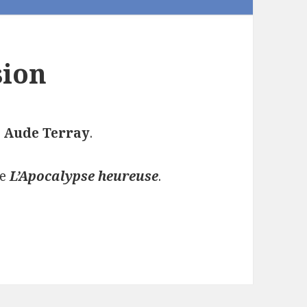
sion
r
Aude Terray
.
re
L’Apocalypse heureuse
.