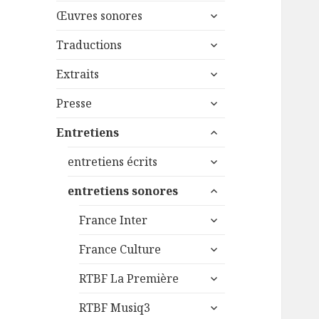
menu
ouvrir
sous-
Œuvres sonores
le
menu
ouvrir
sous-
Traductions
le
menu
ouvrir
sous-
Extraits
le
menu
ouvrir
sous-
Presse
le
menu
ouvrir
sous-
Entretiens
le
menu
ouvrir
sous-
entretiens écrits
le
menu
ouvrir
sous-
entretiens sonores
le
menu
ouvrir
sous-
France Inter
le
menu
ouvrir
sous-
France Culture
le
menu
ouvrir
sous-
RTBF La Première
le
menu
ouvrir
sous-
RTBF Musiq3