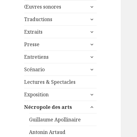
menu
ouvrir
sous-
Œuvres sonores
le
menu
ouvrir
sous-
Traductions
le
menu
ouvrir
sous-
Extraits
le
menu
ouvrir
sous-
Presse
le
menu
ouvrir
sous-
Entretiens
le
menu
ouvrir
sous-
Scénario
le
menu
sous-
Lectures & Spectacles
menu
ouvrir
Exposition
le
ouvrir
sous-
Nécropole des arts
le
menu
sous-
Guillaume Apollinaire
menu
Antonin Artaud