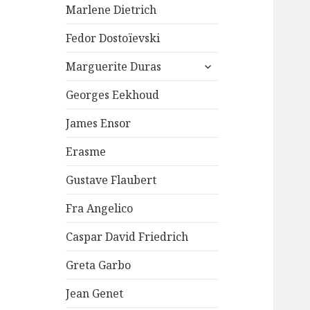
Marlene Dietrich
Fedor Dostoïevski
ouvrir
Marguerite Duras
le
sous-
Georges Eekhoud
menu
James Ensor
Erasme
Gustave Flaubert
Fra Angelico
Caspar David Friedrich
Greta Garbo
Jean Genet