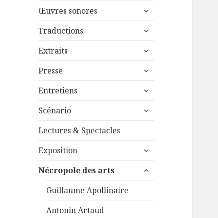
menu
ouvrir
sous-
Œuvres sonores
le
menu
ouvrir
sous-
Traductions
le
menu
ouvrir
sous-
Extraits
le
menu
ouvrir
sous-
Presse
le
menu
ouvrir
sous-
Entretiens
le
menu
ouvrir
sous-
Scénario
le
menu
sous-
Lectures & Spectacles
menu
ouvrir
Exposition
le
ouvrir
sous-
Nécropole des arts
le
menu
sous-
Guillaume Apollinaire
menu
Antonin Artaud