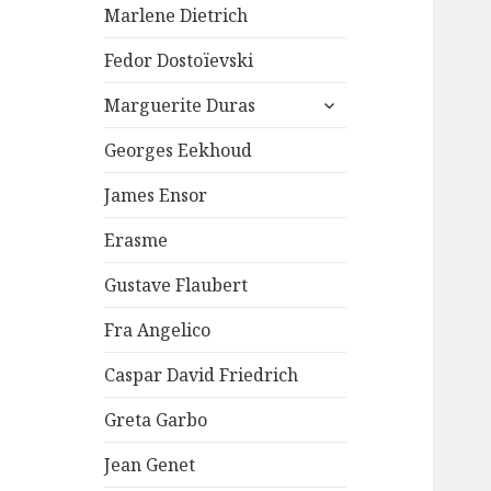
Marlene Dietrich
Fedor Dostoïevski
ouvrir
Marguerite Duras
le
sous-
Georges Eekhoud
menu
James Ensor
Erasme
Gustave Flaubert
Fra Angelico
Caspar David Friedrich
Greta Garbo
Jean Genet