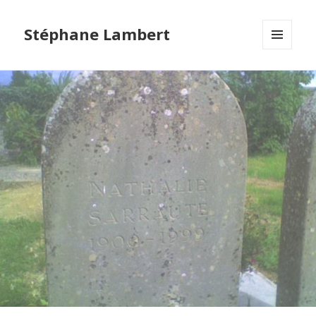
Stéphane Lambert
MENU
ET
WIDGETS