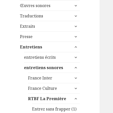
menu
ouvrir
sous-
Œuvres sonores
le
menu
ouvrir
sous-
Traductions
le
menu
ouvrir
sous-
Extraits
le
menu
ouvrir
sous-
Presse
le
menu
ouvrir
sous-
Entretiens
le
menu
ouvrir
sous-
entretiens écrits
le
menu
ouvrir
sous-
entretiens sonores
le
menu
ouvrir
sous-
France Inter
le
menu
ouvrir
sous-
France Culture
le
menu
ouvrir
sous-
RTBF La Première
le
menu
sous-
Entrez sans frapper (1)