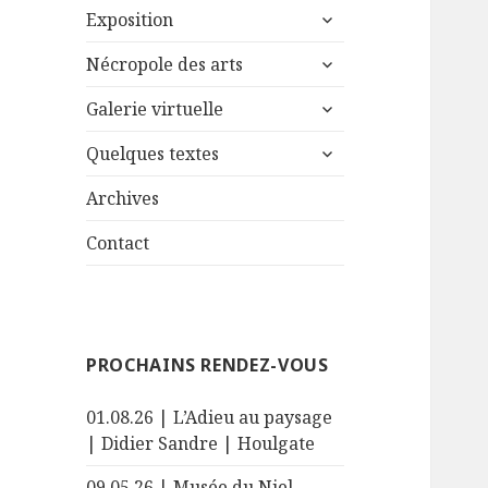
ouvrir
Exposition
le
ouvrir
sous-
Nécropole des arts
le
menu
ouvrir
sous-
Galerie virtuelle
le
menu
ouvrir
sous-
Quelques textes
le
menu
sous-
Archives
menu
Contact
PROCHAINS RENDEZ-VOUS
01.08.26 | L’Adieu au paysage
| Didier Sandre | Houlgate
09.05.26 | Musée du Niel