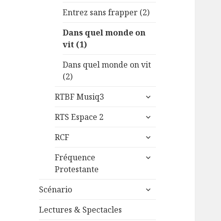
menu
Entrez sans frapper (2)
Dans quel monde on
vit (1)
Dans quel monde on vit
(2)
ouvrir
RTBF Musiq3
le
ouvrir
sous-
RTS Espace 2
le
menu
ouvrir
sous-
RCF
le
menu
ouvrir
sous-
Fréquence
le
menu
Protestante
sous-
ouvrir
menu
Scénario
le
sous-
Lectures & Spectacles
menu