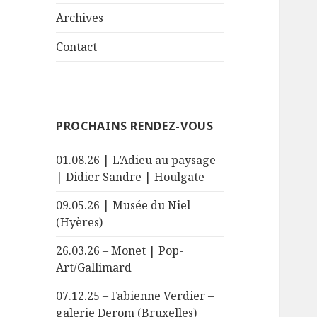
le
menu
sous-
Archives
menu
Contact
PROCHAINS RENDEZ-VOUS
01.08.26 | L’Adieu au paysage
| Didier Sandre | Houlgate
09.05.26 | Musée du Niel
(Hyères)
26.03.26 – Monet | Pop-
Art/Gallimard
07.12.25 – Fabienne Verdier –
galerie Derom (Bruxelles)