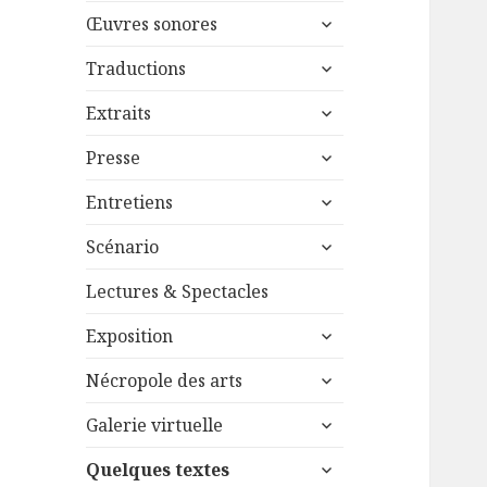
menu
ouvrir
sous-
Œuvres sonores
le
menu
ouvrir
sous-
Traductions
le
menu
ouvrir
sous-
Extraits
le
menu
ouvrir
sous-
Presse
le
menu
ouvrir
sous-
Entretiens
le
menu
ouvrir
sous-
Scénario
le
menu
sous-
Lectures & Spectacles
menu
ouvrir
Exposition
le
ouvrir
sous-
Nécropole des arts
le
menu
ouvrir
sous-
Galerie virtuelle
le
menu
ouvrir
sous-
Quelques textes