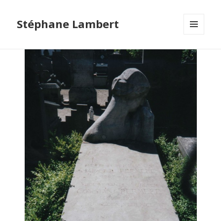
Stéphane Lambert
MENU
ET
WIDGETS