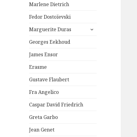
Marlene Dietrich
Fedor Dostoïevski
ouvrir
Marguerite Duras
le
sous-
Georges Eekhoud
menu
James Ensor
Erasme
Gustave Flaubert
Fra Angelico
Caspar David Friedrich
Greta Garbo
Jean Genet