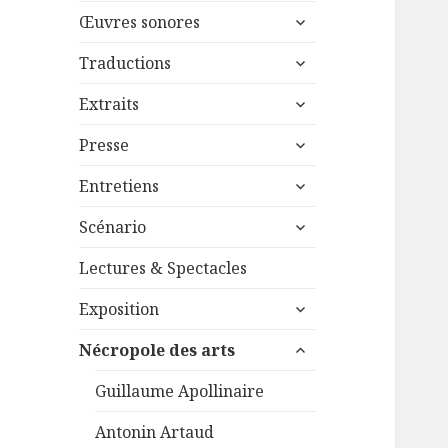
menu
ouvrir
sous-
Œuvres sonores
le
menu
ouvrir
sous-
Traductions
le
menu
ouvrir
sous-
Extraits
le
menu
ouvrir
sous-
Presse
le
menu
ouvrir
sous-
Entretiens
le
menu
ouvrir
sous-
Scénario
le
menu
sous-
Lectures & Spectacles
menu
ouvrir
Exposition
le
ouvrir
sous-
Nécropole des arts
le
menu
sous-
Guillaume Apollinaire
menu
Antonin Artaud