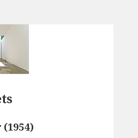
ets
 (1954)