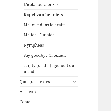
L’isola del silenzio
Kapel van het niets
Madone dans la prairie
Matière-Lumière
Nymphéas
Say goodbye Catullus…
Triptyque du Jugement du
monde
ouvrir
Quelques textes
le
sous-
Archives
menu
Contact