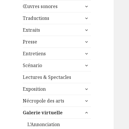
menu
ouvrir
sous-
Œuvres sonores
le
menu
ouvrir
sous-
Traductions
le
menu
ouvrir
sous-
Extraits
le
menu
ouvrir
sous-
Presse
le
menu
ouvrir
sous-
Entretiens
le
menu
ouvrir
sous-
Scénario
le
menu
sous-
Lectures & Spectacles
menu
ouvrir
Exposition
le
ouvrir
sous-
Nécropole des arts
le
menu
ouvrir
sous-
Galerie virtuelle
le
menu
sous-
L’Annonciation