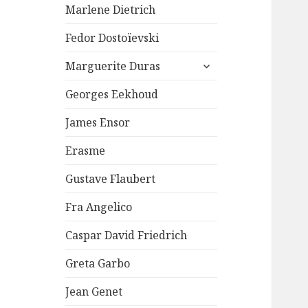
Marlene Dietrich
Fedor Dostoïevski
ouvrir
Marguerite Duras
le
sous-
Georges Eekhoud
menu
James Ensor
Erasme
Gustave Flaubert
Fra Angelico
Caspar David Friedrich
Greta Garbo
Jean Genet