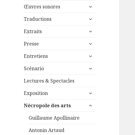
menu
ouvrir
sous-
Œuvres sonores
le
menu
ouvrir
sous-
Traductions
le
menu
ouvrir
sous-
Extraits
le
menu
ouvrir
sous-
Presse
le
menu
ouvrir
sous-
Entretiens
le
menu
ouvrir
sous-
Scénario
le
menu
sous-
Lectures & Spectacles
menu
ouvrir
Exposition
le
ouvrir
sous-
Nécropole des arts
le
menu
sous-
Guillaume Apollinaire
menu
Antonin Artaud