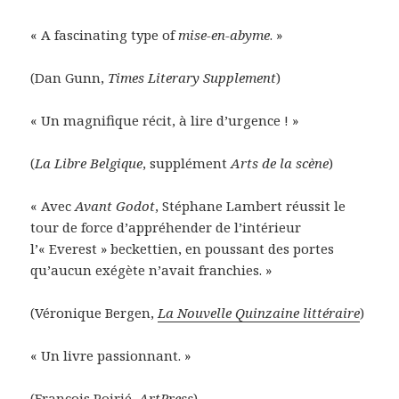
« A fascinating type of
mise-en-abyme
. »
(Dan Gunn,
Times Literary Supplement
)
« Un magnifique récit, à lire d’urgence ! »
(
La Libre Belgique
, supplément
Arts de la scène
)
« Avec
Avant Godot
, Stéphane Lambert réussit le
tour de force d’appréhender de l’intérieur
l’« Everest » beckettien, en poussant des portes
qu’aucun exégète n’avait franchies. »
(Véronique Bergen,
La Nouvelle Quinzaine littéraire
)
« Un livre passionnant. »
(François Poirié,
ArtPress
)