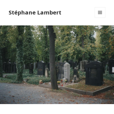
Stéphane Lambert
MENU
ET
WIDGETS