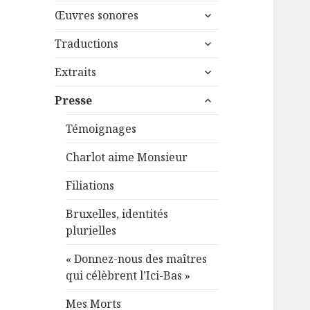
menu
ouvrir
sous-
Œuvres sonores
le
menu
ouvrir
sous-
Traductions
le
menu
ouvrir
sous-
Extraits
le
menu
ouvrir
sous-
Presse
le
menu
sous-
Témoignages
menu
Charlot aime Monsieur
Filiations
Bruxelles, identités
plurielles
« Donnez-nous des maîtres
qui célèbrent l’Ici-Bas »
Mes Morts