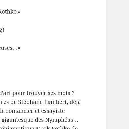
Rothko.»
g
)
veuses…»
’art pour trouver ses mots ?
ivres de Stéphane Lambert, déjà
le romancier et essayiste
ycle gigantesque des Nymphéas…
 l’énigmatique Mark Rothko de