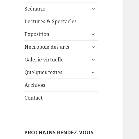
le
ouvrir
sous-
Scénario
le
menu
sous-
Lectures & Spectacles
menu
ouvrir
Exposition
le
ouvrir
sous-
Nécropole des arts
le
menu
ouvrir
sous-
Galerie virtuelle
le
menu
ouvrir
sous-
Quelques textes
le
menu
sous-
Archives
menu
Contact
PROCHAINS RENDEZ-VOUS