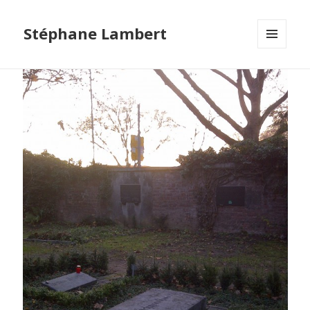
Stéphane Lambert
MENU
ET
WIDGETS