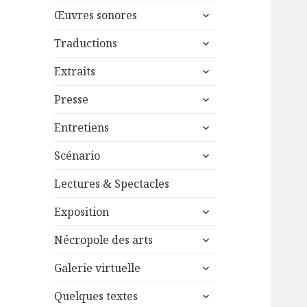
menu
ouvrir
sous-
Œuvres sonores
le
menu
ouvrir
sous-
Traductions
le
menu
ouvrir
sous-
Extraits
le
menu
ouvrir
sous-
Presse
le
menu
ouvrir
sous-
Entretiens
le
menu
ouvrir
sous-
Scénario
le
menu
sous-
Lectures & Spectacles
menu
ouvrir
Exposition
le
ouvrir
sous-
Nécropole des arts
le
menu
ouvrir
sous-
Galerie virtuelle
le
menu
ouvrir
sous-
Quelques textes