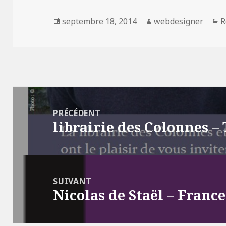
Publié
septembre 18, 2014
Auteur
webdesigner
C
R
le
Navigation
de
PRÉCÉDENT
librairie des Colonnes – 
l’article
Article
précédent :
SUIVANT
Nicolas de Staël – France
Article
suivant :