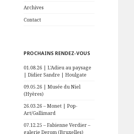
le
menu
sous-
Archives
menu
Contact
PROCHAINS RENDEZ-VOUS
01.08.26 | L’Adieu au paysage
| Didier Sandre | Houlgate
09.05.26 | Musée du Niel
(Hyères)
26.03.26 – Monet | Pop-
Art/Gallimard
07.12.25 – Fabienne Verdier –
galerie Derom (Bruxelles)