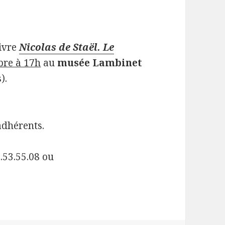
ivre
Nicolas de Staël. Le
bre à 17h
au
musée Lambinet
).
 adhérents.
.53.55.08 ou