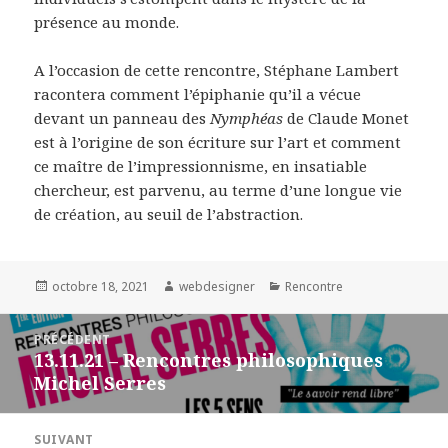
présence au monde.
A l’occasion de cette rencontre, Stéphane Lambert
racontera comment l’épiphanie qu’il a vécue
devant un panneau des
Nymphéas
de Claude Monet
est à l’origine de son écriture sur l’art et comment
ce maître de l’impressionnisme, en insatiable
chercheur, est parvenu, au terme d’une longue vie
de création, au seuil de l’abstraction.
Publié
octobre 18, 2021
Auteur
webdesigner
Catégories
Rencontre
le
Navigation
PRÉCÉDENT
de
13.11.21 – Rencontres philosophiques
Article
l’article
Michel Serres
précédent :
SUIVANT