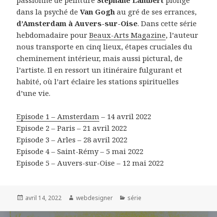
passionné de peinture
Stéphane Lambert
plonge
dans la psyché de
Van Gogh
au gré de ses errances,
d’Amsterdam à Auvers-sur-Oise
. Dans cette série
hebdomadaire pour
Beaux-Arts Magazine
, l’auteur
nous transporte en cinq lieux, étapes cruciales du
cheminement intérieur, mais aussi pictural, de
l’artiste. Il en ressort un itinéraire fulgurant et
habité, où l’art éclaire les stations spirituelles
d’une vie.
Episode 1 – Amsterdam
– 14 avril 2022
Episode 2 – Paris – 21 avril 2022
Episode 3 – Arles – 28 avril 2022
Episode 4 – Saint-Rémy – 5 mai 2022
Episode 5 – Auvers-sur-Oise – 12 mai 2022
Publié
avril 14, 2022
Auteur
webdesigner
Catégories
série
le