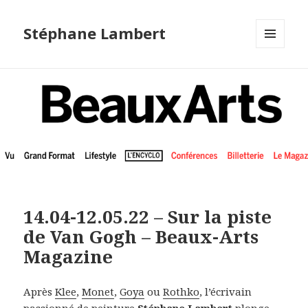
Stéphane Lambert
MENU
ET
WIDGETS
14.04-12.05.22 – Sur la piste
de Van Gogh – Beaux-Arts
Magazine
Après
Klee
,
Monet
,
Goya
ou
Rothko
, l’écrivain