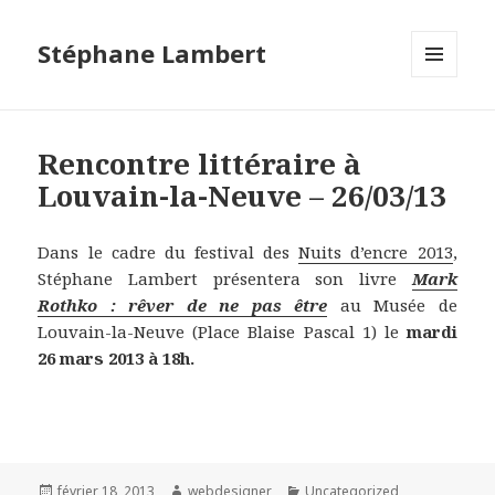
Stéphane Lambert
MENU
ET
WIDGETS
Rencontre littéraire à
Louvain-la-Neuve – 26/03/13
Dans le cadre du festival des
Nuits d’encre 2013
,
Stéphane Lambert présentera son livre
Mark
Rothko : rêver de ne pas être
au Musée de
Louvain-la-Neuve (Place Blaise Pascal 1) le
mardi
26 mars 2013 à 18h.
Publié
février 18, 2013
Auteur
webdesigner
Catégories
Uncategorized