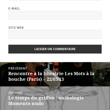
E-MAIL
SITE WEB
Navigation
PRÉCÉDENT
de
Rencontre à la librairie Les Mots à la
Article
l’article
bouche (Paris) – 22/03/13
précédent :
SUIVANT
Le temps du griffon / anthologie
Article
Momento nudo
suivant :