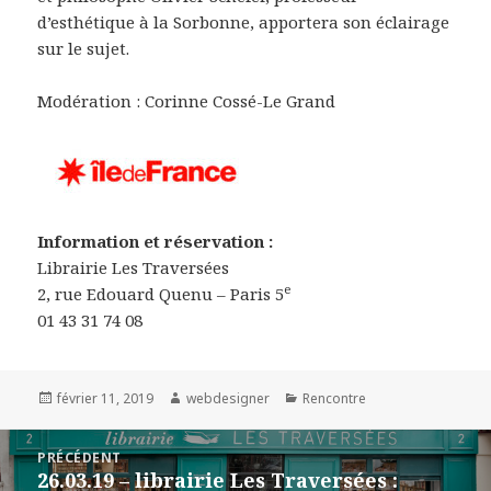
d’esthétique à la Sorbonne, apportera son éclairage
sur le sujet.
Modération : Corinne Cossé-Le Grand
Information et réservation :
Librairie Les Traversées
e
2, rue Edouard Quenu – Paris 5
01 43 31 74 08
Publié
février 11, 2019
Auteur
webdesigner
Catégories
Rencontre
le
Navigation
PRÉCÉDENT
de
26.03.19 – librairie Les Traversées :
Article