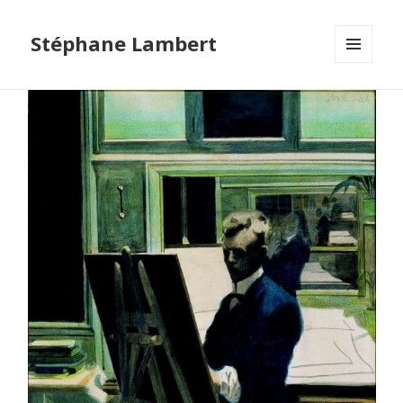
Stéphane Lambert
MENU
ET
WIDGETS