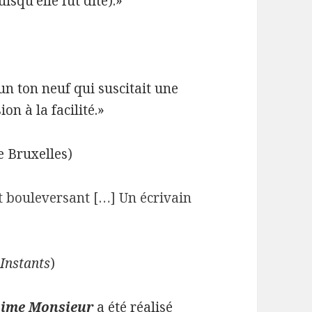
isqu’elle fut dite).»
 un ton neuf qui suscitait une
on à la facilité.»
e Bruxelles)
nt bouleversant […] Un écrivain
 Instants
)
aime Monsieur
a été réalisé