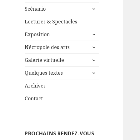
le
ouvrir
sous-
Scénario
le
menu
sous-
Lectures & Spectacles
menu
ouvrir
Exposition
le
ouvrir
sous-
Nécropole des arts
le
menu
ouvrir
sous-
Galerie virtuelle
le
menu
ouvrir
sous-
Quelques textes
le
menu
sous-
Archives
menu
Contact
PROCHAINS RENDEZ-VOUS