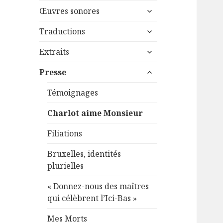
menu
ouvrir
sous-
Œuvres sonores
le
menu
ouvrir
sous-
Traductions
le
menu
ouvrir
sous-
Extraits
le
menu
ouvrir
sous-
Presse
le
menu
sous-
Témoignages
menu
Charlot aime Monsieur
Filiations
Bruxelles, identités
plurielles
« Donnez-nous des maîtres
qui célèbrent l’Ici-Bas »
Mes Morts