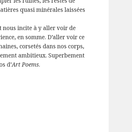
pler les ruines, les restes de
atières quasi minérales laissées
nous incite à y aller voir de
rience, en somme. D’aller voir ce
aines, corsetés dans nos corps,
perbement ambitieux. Superbement
os d’
Art Poems
.