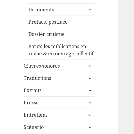
ouvrir
Documents
le
sous-
Préface, postface
menu
Dossier critique
Parmi les publications en
revue & en ouvrage collectif
ouvrir
Œuvres sonores
le
ouvrir
sous-
Traductions
le
menu
ouvrir
sous-
Extraits
le
menu
ouvrir
sous-
Presse
le
menu
ouvrir
sous-
Entretiens
le
menu
ouvrir
sous-
Scénario
le
menu