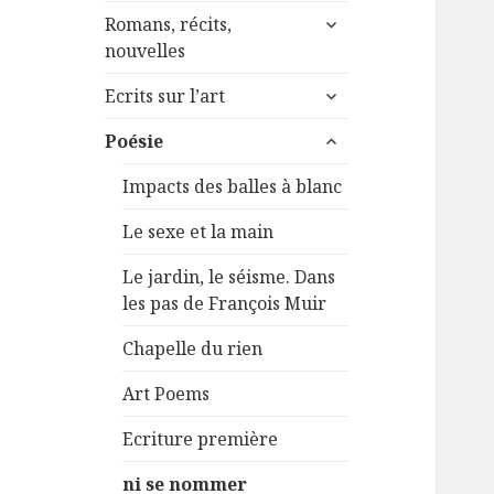
menu
ouvrir
sous-
Romans, récits,
le
menu
nouvelles
sous-
ouvrir
menu
Ecrits sur l’art
le
ouvrir
sous-
Poésie
le
menu
sous-
Impacts des balles à blanc
menu
Le sexe et la main
Le jardin, le séisme. Dans
les pas de François Muir
Chapelle du rien
Art Poems
Ecriture première
ni se nommer