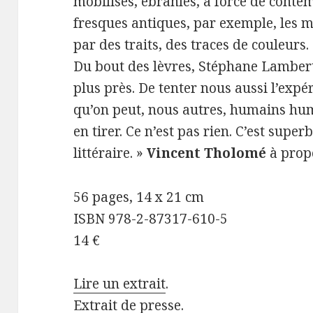
mobilisés, ébranlés, à force de contem
fresques antiques, par exemple, les m
par des traits, des traces de couleurs.
Du bout des lèvres, Stéphane Lambert 
plus près. De tenter nous aussi l’expé
qu’on peut, nous autres, humains hum
en tirer. Ce n’est pas rien. C’est su
littéraire. »
Vincent Tholomé
à prop
56 pages, 14 x 21 cm
ISBN 978-2-87317-610-5
14 €
Lire un extrait
.
Extrait de presse
.