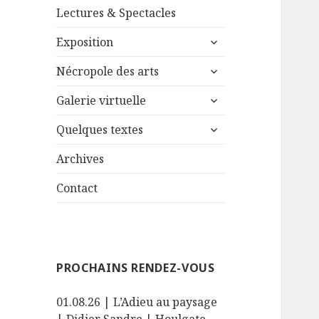
sous-
Lectures & Spectacles
menu
ouvrir
Exposition
le
ouvrir
sous-
Nécropole des arts
le
menu
ouvrir
sous-
Galerie virtuelle
le
menu
ouvrir
sous-
Quelques textes
le
menu
sous-
Archives
menu
Contact
PROCHAINS RENDEZ-VOUS
01.08.26 | L’Adieu au paysage