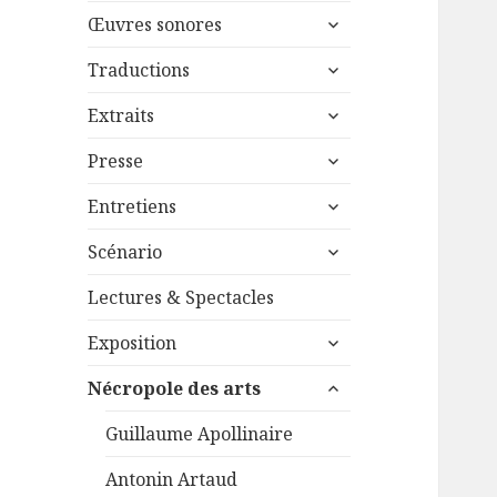
menu
ouvrir
sous-
Œuvres sonores
le
menu
ouvrir
sous-
Traductions
le
menu
ouvrir
sous-
Extraits
le
menu
ouvrir
sous-
Presse
le
menu
ouvrir
sous-
Entretiens
le
menu
ouvrir
sous-
Scénario
le
menu
sous-
Lectures & Spectacles
menu
ouvrir
Exposition
le
ouvrir
sous-
Nécropole des arts
le
menu
sous-
Guillaume Apollinaire
menu
Antonin Artaud