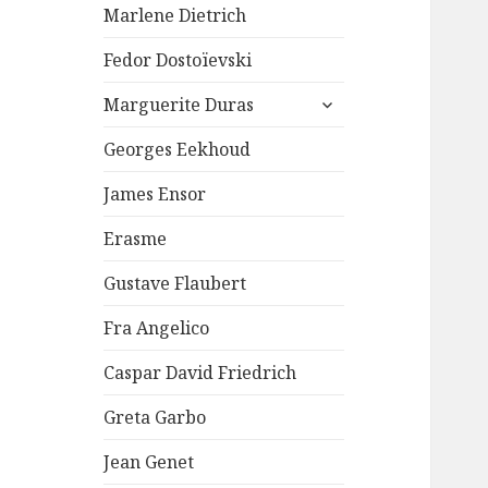
Marlene Dietrich
Fedor Dostoïevski
ouvrir
Marguerite Duras
le
sous-
Georges Eekhoud
menu
James Ensor
Erasme
Gustave Flaubert
Fra Angelico
Caspar David Friedrich
Greta Garbo
Jean Genet