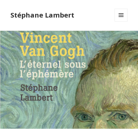
Stéphane Lambert
MENU
ET
WIDGETS