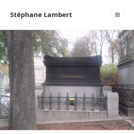
Stéphane Lambert
MENU
ET
WIDGETS