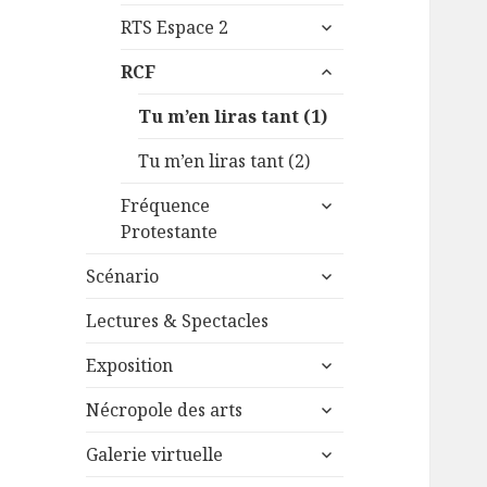
le
menu
ouvrir
sous-
RTS Espace 2
le
menu
ouvrir
sous-
RCF
le
menu
sous-
Tu m’en liras tant (1)
menu
Tu m’en liras tant (2)
ouvrir
Fréquence
le
Protestante
sous-
ouvrir
menu
Scénario
le
sous-
Lectures & Spectacles
menu
ouvrir
Exposition
le
ouvrir
sous-
Nécropole des arts
le
menu
ouvrir
sous-
Galerie virtuelle
le
menu