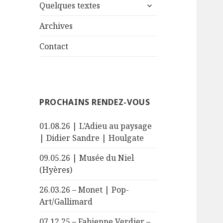
ouvrir
sous-
Quelques textes
le
menu
sous-
Archives
menu
Contact
PROCHAINS RENDEZ-VOUS
01.08.26 | L’Adieu au paysage
| Didier Sandre | Houlgate
09.05.26 | Musée du Niel
(Hyères)
26.03.26 – Monet | Pop-
Art/Gallimard
07.12.25 – Fabienne Verdier –