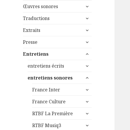
menu
ouvrir
sous-
Œuvres sonores
le
menu
ouvrir
sous-
Traductions
le
menu
ouvrir
sous-
Extraits
le
menu
ouvrir
sous-
Presse
le
menu
ouvrir
sous-
Entretiens
le
menu
ouvrir
sous-
entretiens écrits
le
menu
ouvrir
sous-
entretiens sonores
le
menu
ouvrir
sous-
France Inter
le
menu
ouvrir
sous-
France Culture
le
menu
ouvrir
sous-
RTBF La Première
le
menu
ouvrir
sous-
RTBF Musiq3