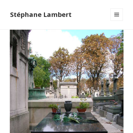
Stéphane Lambert
MENU
ET
WIDGETS