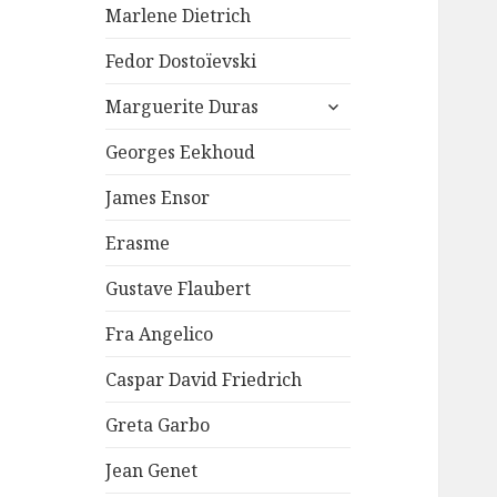
Marlene Dietrich
Fedor Dostoïevski
ouvrir
Marguerite Duras
le
sous-
Georges Eekhoud
menu
James Ensor
Erasme
Gustave Flaubert
Fra Angelico
Caspar David Friedrich
Greta Garbo
Jean Genet