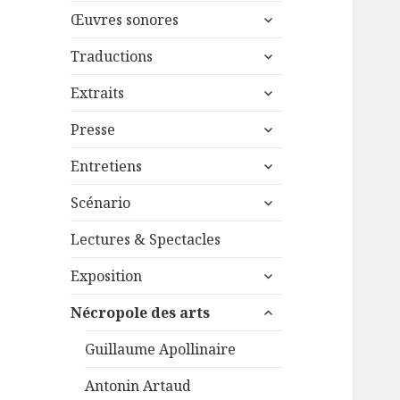
menu
ouvrir
sous-
Œuvres sonores
le
menu
ouvrir
sous-
Traductions
le
menu
ouvrir
sous-
Extraits
le
menu
ouvrir
sous-
Presse
le
menu
ouvrir
sous-
Entretiens
le
menu
ouvrir
sous-
Scénario
le
menu
sous-
Lectures & Spectacles
menu
ouvrir
Exposition
le
ouvrir
sous-
Nécropole des arts
le
menu
sous-
Guillaume Apollinaire
menu
Antonin Artaud