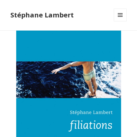
Stéphane Lambert
MENU
ET
WIDGETS