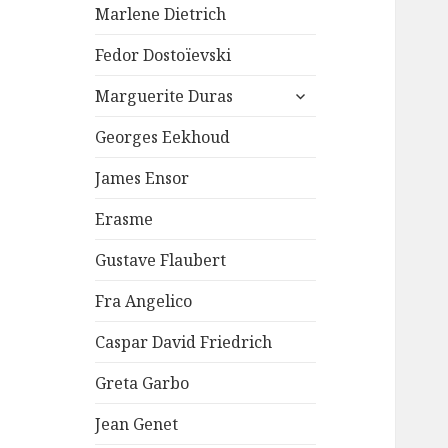
Marlene Dietrich
Fedor Dostoïevski
ouvrir
Marguerite Duras
le
sous-
Georges Eekhoud
menu
James Ensor
Erasme
Gustave Flaubert
Fra Angelico
Caspar David Friedrich
Greta Garbo
Jean Genet