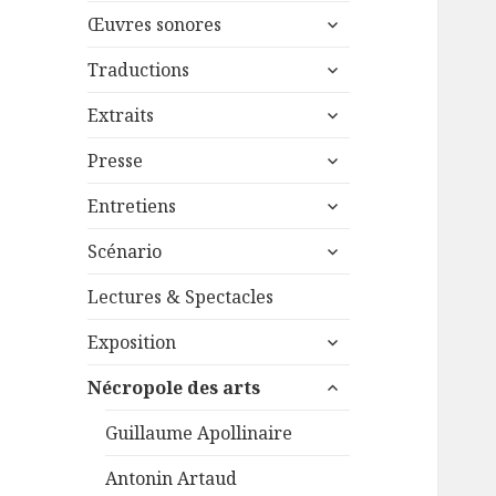
menu
ouvrir
sous-
Œuvres sonores
le
menu
ouvrir
sous-
Traductions
le
menu
ouvrir
sous-
Extraits
le
menu
ouvrir
sous-
Presse
le
menu
ouvrir
sous-
Entretiens
le
menu
ouvrir
sous-
Scénario
le
menu
sous-
Lectures & Spectacles
menu
ouvrir
Exposition
le
ouvrir
sous-
Nécropole des arts
le
menu
sous-
Guillaume Apollinaire
menu
Antonin Artaud