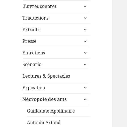
menu
ouvrir
sous-
Œuvres sonores
le
menu
ouvrir
sous-
Traductions
le
menu
ouvrir
sous-
Extraits
le
menu
ouvrir
sous-
Presse
le
menu
ouvrir
sous-
Entretiens
le
menu
ouvrir
sous-
Scénario
le
menu
sous-
Lectures & Spectacles
menu
ouvrir
Exposition
le
ouvrir
sous-
Nécropole des arts
le
menu
sous-
Guillaume Apollinaire
menu
Antonin Artaud