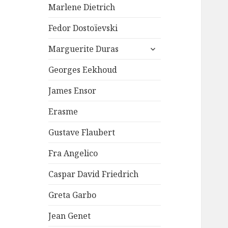
Marlene Dietrich
Fedor Dostoïevski
ouvrir
Marguerite Duras
le
sous-
Georges Eekhoud
menu
James Ensor
Erasme
Gustave Flaubert
Fra Angelico
Caspar David Friedrich
Greta Garbo
Jean Genet