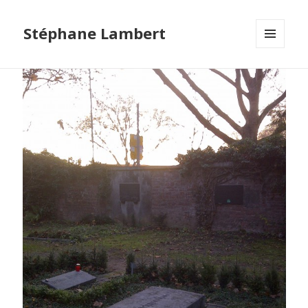
Stéphane Lambert
MENU
ET
WIDGETS