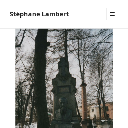
Stéphane Lambert
MENU
ET
WIDGETS