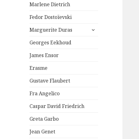
Marlene Dietrich
Fedor Dostoïevski
ouvrir
Marguerite Duras
le
sous-
Georges Eekhoud
menu
James Ensor
Erasme
Gustave Flaubert
Fra Angelico
Caspar David Friedrich
Greta Garbo
Jean Genet