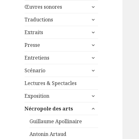
menu
ouvrir
sous-
Œuvres sonores
le
menu
ouvrir
sous-
Traductions
le
menu
ouvrir
sous-
Extraits
le
menu
ouvrir
sous-
Presse
le
menu
ouvrir
sous-
Entretiens
le
menu
ouvrir
sous-
Scénario
le
menu
sous-
Lectures & Spectacles
menu
ouvrir
Exposition
le
ouvrir
sous-
Nécropole des arts
le
menu
sous-
Guillaume Apollinaire
menu
Antonin Artaud