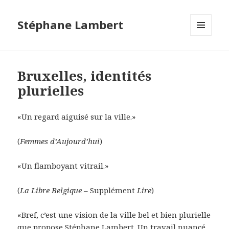
Stéphane Lambert
MENU
ET
WIDGETS
Bruxelles, identités
plurielles
«Un regard aiguisé sur la ville.»
(
Femmes d’Aujourd’hui
)
«Un flamboyant vitrail.»
(
La Libre Belgique
– Supplément
Lire
)
«Bref, c’est une vision de la ville bel et bien plurielle
que propose Stéphane Lambert. Un travail nuancé